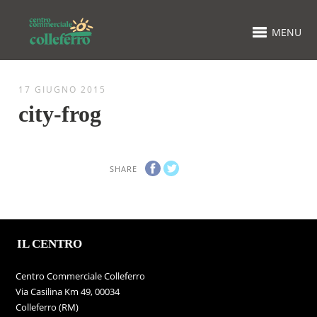
MENU
17 GIUGNO 2015
city-frog
SHARE
IL CENTRO
Centro Commerciale Colleferro
Via Casilina Km 49, 00034
Colleferro (RM)