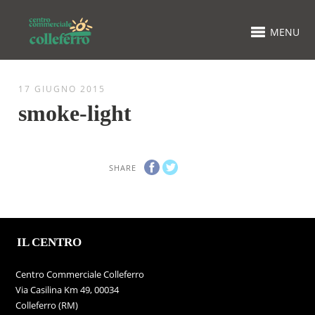
MENU
17 GIUGNO 2015
smoke-light
SHARE
IL CENTRO
Centro Commerciale Colleferro
Via Casilina Km 49, 00034
Colleferro (RM)